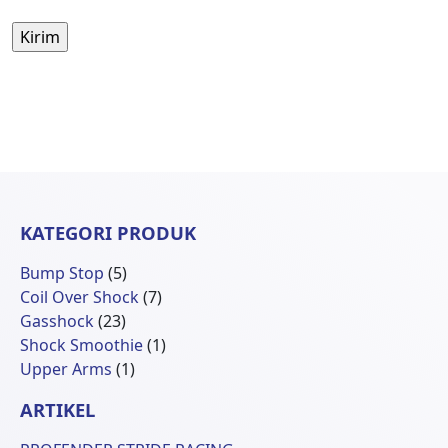
KATEGORI PRODUK
5
Bump Stop
5
Produk
7
Coil Over Shock
7
23
Produk
Gasshock
23
Produk
1
Shock Smoothie
1
1
Produk
Upper Arms
1
Produk
ARTIKEL