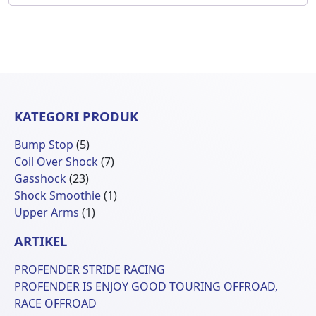
KATEGORI PRODUK
5
Bump Stop
5
Produk
7
Coil Over Shock
7
23
Produk
Gasshock
23
Produk
1
Shock Smoothie
1
1
Produk
Upper Arms
1
Produk
ARTIKEL
PROFENDER STRIDE RACING
PROFENDER IS ENJOY GOOD TOURING OFFROAD,
RACE OFFROAD