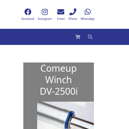
Facebook
Instagram
Email
Phone
WhatsApp
Comeup
Winch
DV-2500i