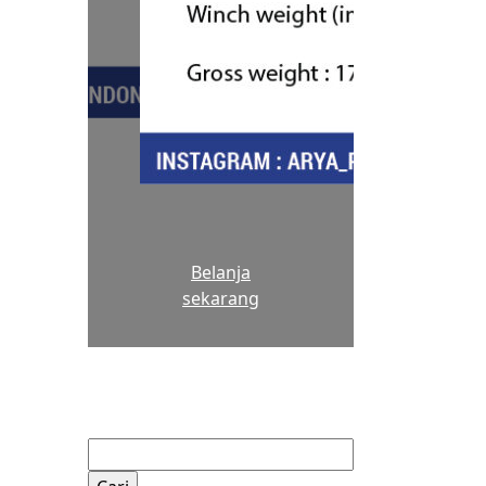
Belanja
sekarang
Cari
untuk: