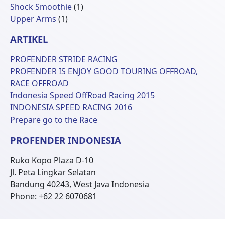
Produk
1
Shock Smoothie
1
1
Produk
Upper Arms
1
Produk
ARTIKEL
PROFENDER STRIDE RACING
PROFENDER IS ENJOY GOOD TOURING OFFROAD,
RACE OFFROAD
Indonesia Speed OffRoad Racing 2015
INDONESIA SPEED RACING 2016
Prepare go to the Race
PROFENDER INDONESIA
Ruko Kopo Plaza D-10
Jl. Peta Lingkar Selatan
Bandung 40243, West Java Indonesia
Phone: +62 22 6070681
© 2026 Profender Indonesia all right reserved.
designed by