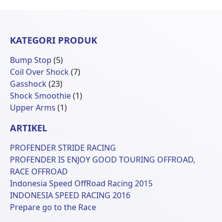
KATEGORI PRODUK
5
Bump Stop
5
Produk
7
Coil Over Shock
7
23
Produk
Gasshock
23
Produk
1
Shock Smoothie
1
1
Produk
Upper Arms
1
Produk
ARTIKEL
PROFENDER STRIDE RACING
PROFENDER IS ENJOY GOOD TOURING OFFROAD,
RACE OFFROAD
Indonesia Speed OffRoad Racing 2015
INDONESIA SPEED RACING 2016
Prepare go to the Race