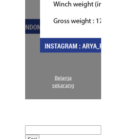
Belanja
sekarang
Cari
untuk: