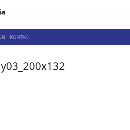
ia
UN
KONTAK
y03_200x132