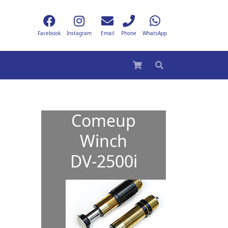
Facebook
Instagram
Email
Phone
WhatsApp
Comeup
Winch
DV-2500i