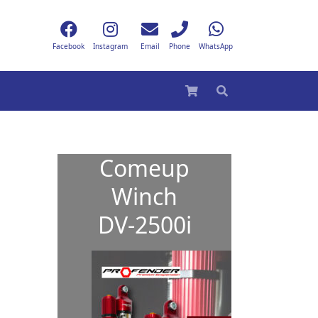
Facebook
Instagram
Email
Phone
WhatsApp
Comeup
Winch
DV-2500i