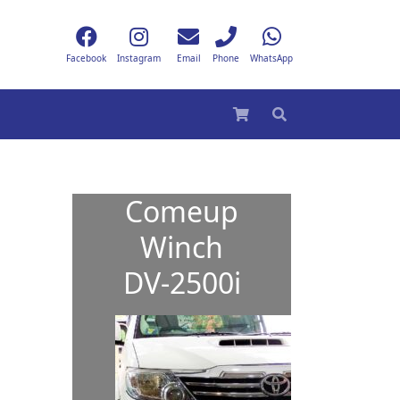
Facebook
Instagram
Email
Phone
WhatsApp
Comeup
Winch
DV-2500i