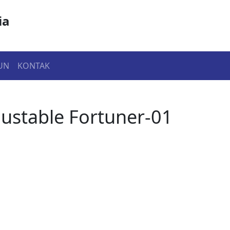
ia
UN
KONTAK
justable Fortuner-01