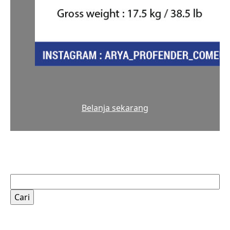
Belanja sekarang
Cari
untuk: