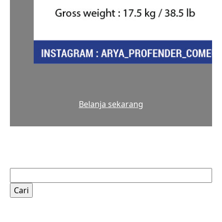
Belanja sekarang
Cari
untuk: