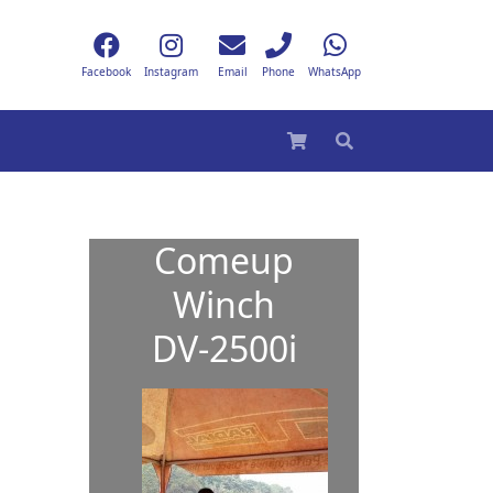
Facebook
Instagram
Email
Phone
WhatsApp
Comeup
Winch
DV-2500i