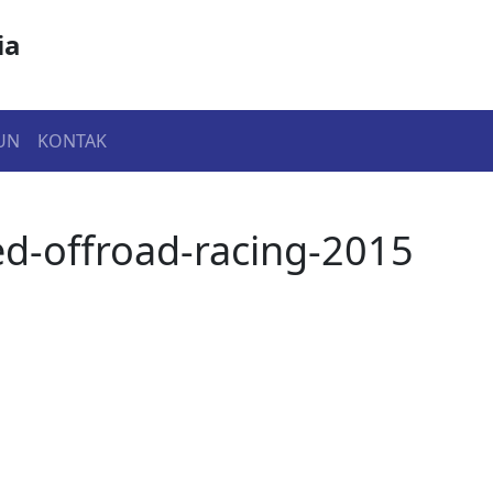
ia
UN
KONTAK
ed-offroad-racing-2015