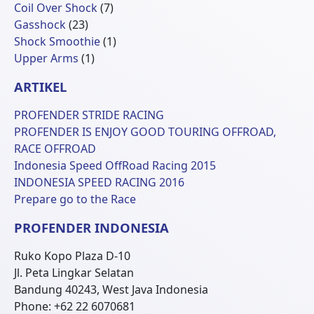
Produk
7
Coil Over Shock
7
23
Produk
Gasshock
23
Produk
1
Shock Smoothie
1
1
Produk
Upper Arms
1
Produk
ARTIKEL
PROFENDER STRIDE RACING
PROFENDER IS ENJOY GOOD TOURING OFFROAD,
RACE OFFROAD
Indonesia Speed OffRoad Racing 2015
INDONESIA SPEED RACING 2016
Prepare go to the Race
PROFENDER INDONESIA
Ruko Kopo Plaza D-10
Jl. Peta Lingkar Selatan
Bandung 40243, West Java Indonesia
Phone: +62 22 6070681