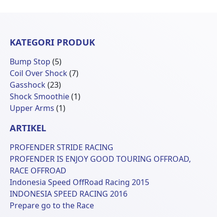
KATEGORI PRODUK
5
Bump Stop
5
Produk
7
Coil Over Shock
7
23
Produk
Gasshock
23
Produk
1
Shock Smoothie
1
1
Produk
Upper Arms
1
Produk
ARTIKEL
PROFENDER STRIDE RACING
PROFENDER IS ENJOY GOOD TOURING OFFROAD,
RACE OFFROAD
Indonesia Speed OffRoad Racing 2015
INDONESIA SPEED RACING 2016
Prepare go to the Race