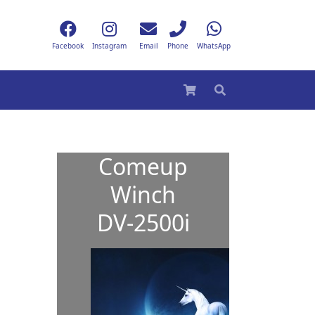
Facebook
Instagram
Email
Phone
WhatsApp
Comeup
Winch
DV-2500i