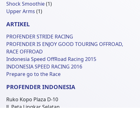
Produk
1
Shock Smoothie
1
1
Produk
Upper Arms
1
Produk
ARTIKEL
PROFENDER STRIDE RACING
PROFENDER IS ENJOY GOOD TOURING OFFROAD,
RACE OFFROAD
Indonesia Speed OffRoad Racing 2015
INDONESIA SPEED RACING 2016
Prepare go to the Race
PROFENDER INDONESIA
Ruko Kopo Plaza D-10
Jl. Peta Lingkar Selatan
Bandung 40243, West Java Indonesia
Phone: +62 22 6070681
© 2026 Profender Indonesia all right reserved.
designed by