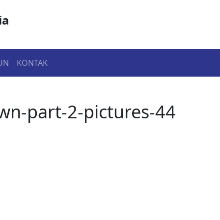
ia
UN
KONTAK
n-part-2-pictures-44