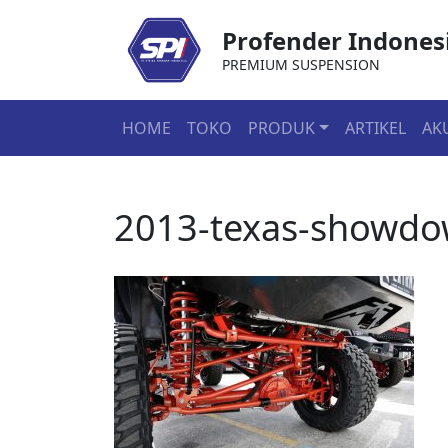
Profender Indones
PREMIUM SUSPENSION
HOME
TOKO
PRODUK
ARTIKEL
AK
2013-texas-showdow