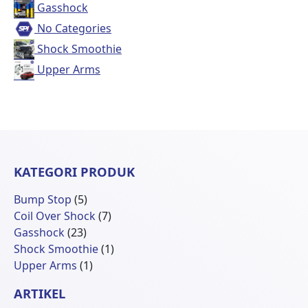
Gasshock
No Categories
Shock Smoothie
Upper Arms
KATEGORI PRODUK
5
Bump Stop
5
Produk
7
Coil Over Shock
7
23
Produk
Gasshock
23
Produk
1
Shock Smoothie
1
1
Produk
Upper Arms
1
Produk
ARTIKEL