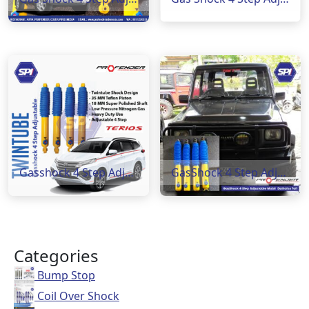
Gasshock 4 Step Adjustable Mobil Terios ( Rear )
GasShock 4 Step Adjustabela Daihatsu Taft
Categories
Bump Stop
Coil Over Shock